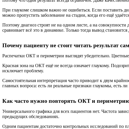
Потому что один результат всегда ограничен. Даже качественн
При глаукоме слишком важно не ошибиться. Если поставить ди
можно пропустить заболевание на стадии, когда его ещё удаётс
Поэтому диагноз строят не на одном листе, а на совокупности
сравнивает всё это в динамике. Только тогда вывод становитс
Почему пациенту не стоит читать результат са
Распечатки ОКТ и периметрии выглядят убедительно. Цветные 
Красная зона на ОКТ ещё не всегда означает глаукому. Подозри
исключает проблему.
Самостоятельная интерпретация часто приводит к двум крайно
главных вопроса: есть ли реальные признаки глаукомы, есть л
Как часто нужно повторять ОКТ и периметри
Универсального графика для всех пациентов нет. Частота зависи
предыдущих обследованиях.
Одним пациентам достаточно контрольных исследований по пл