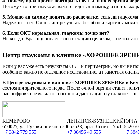
4. Почему врач просит повторить ОКТ или поля зрения чере
Потому что при глаукоме важно видеть динамику, а не только р
5. Можно ли самому понять по распечатке, есть ли глаукома
Надёжно – нет. Один лист результата без общей картины может
6. Если ОКТ нормальная, глаукомы точно нет?
Не всегда. Врач оценивает всю ситуацию целиком, а не только о
Центр глаукомы в клинике «ХОРОШЕЕ ЗРЕНИ
Если у вас уже есть результаты ОКТ и периметрии, но вы не по
особенно важно не отдельное исследование, а грамотная оценк
В
Центре глаукомы в клинике «ХОРОШЕЕ ЗРЕНИЕ» в Кем
состояния зрительного нерва. После очной оценки станет понят
расшифровка результатов обычно и даёт пациенту главное – не 
КЕМЕРОВО
ЛЕНИНСК-КУЗНЕЦКИЙ
ЮРГА
650025, ул. Рукавишникова 20
652523, пр-т. Ленина 55/1
652050
+7 3842 779 555
+7 38456 49 555
+7 384