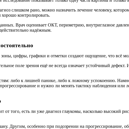
ое исследование показывает только одну часть картины и только
агноз слишком рано, можно назначить лечение человеку, которо
я хорошо контролировать.
 данных. Врач оценивает ОКТ, периметрию, внутриглазное давле
я действительно надёжным.
мостоятельно
зоны, цифры, графики и отметки создают ощущение, что всё мож
тельное поле зрения ещё не всегда означает устойчивый дефект. 
стям: либо к лишней панике, либо к ложному успокоению. Намног
и прогрессирование и нужно ли менять тактику наблюдения или л
ю
т от того, есть ли уже диагноз глаукомы, насколько высокий рис
ану. Другим, особенно при подозрении на прогрессирование, о