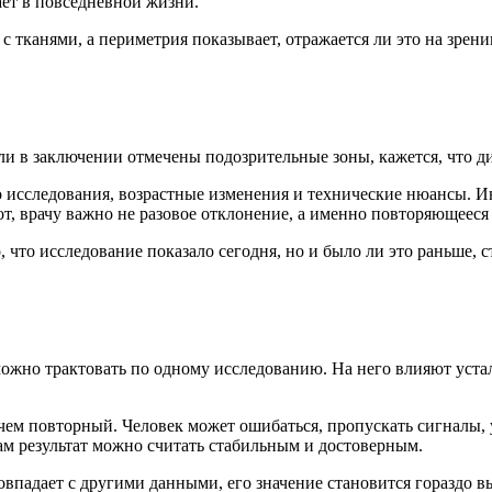
ает в повседневной жизни.
с тканями, а периметрия показывает, отражается ли это на зрен
 в заключении отмечены подозрительные зоны, кажется, что ди
тво исследования, возрастные изменения и технические нюансы. 
от, врачу важно не разовое отклонение, а именно повторяющееся
что исследование показало сегодня, но и было ли это раньше, ст
а можно трактовать по одному исследованию. На него влияют уст
ем повторный. Человек может ошибаться, пропускать сигналы, у
сам результат можно считать стабильным и достоверным.
овпадает с другими данными, его значение становится гораздо 