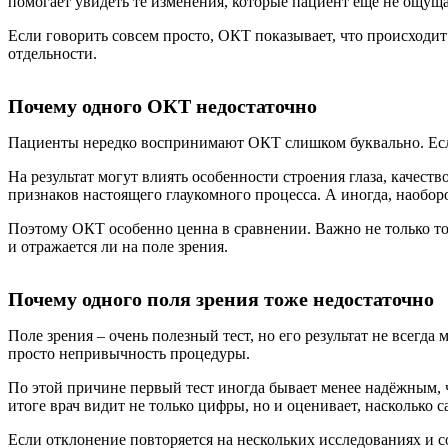
помогает увидеть те изменения, которые пациент ещё не ощущ
Если говорить совсем просто, ОКТ показывает, что происходит 
отдельности.
Почему одного ОКТ недостаточно
Пациенты нередко воспринимают ОКТ слишком буквально. Если
На результат могут влиять особенности строения глаза, качес
признаков настоящего глаукомного процесса. А иногда, наобор
Поэтому ОКТ особенно ценна в сравнении. Важно не только то, 
и отражается ли на поле зрения.
Почему одного поля зрения тоже недостаточно
Поле зрения – очень полезный тест, но его результат не всегд
просто непривычность процедуры.
По этой причине первый тест иногда бывает менее надёжным, ч
итоге врач видит не только цифры, но и оценивает, насколько 
Если отклонение повторяется на нескольких исследованиях и с