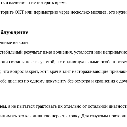
ть изменения и не потерять время.
вторить ОКТ или периметрию через несколько месяцев, это нужно
заблуждение
пешные выводы.
стабильный результат из-за волнения, усталости или непривычн
они связаны не с глаукомой, а с индивидуальными особенностям
т, что вопрос закрыт, хотя врач видит настораживающие признак
себе диагноз по одному документу без осмотра и сравнения с др
ём, а не пытаться трактовать их отдельно от остальной диагност
ринимать это как лишнюю перестраховку. Для глаукомы повторны