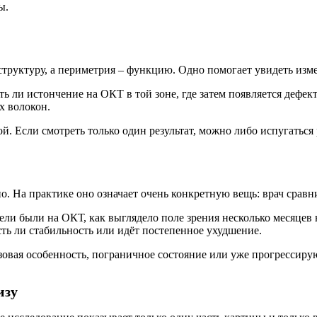
ы.
труктуру, а периметрия – функцию. Одно помогает увидеть измен
ь ли истончение на ОКТ в той зоне, где затем появляется дефект
х волокон.
й. Если смотреть только один результат, можно либо испугаться
. На практике оно означает очень конкретную вещь: врач сравни
ели были на ОКТ, как выглядело поле зрения несколько месяцев 
сть ли стабильность или идёт постепенное ухудшение.
зовая особенность, пограничное состояние или уже прогрессиру
изу